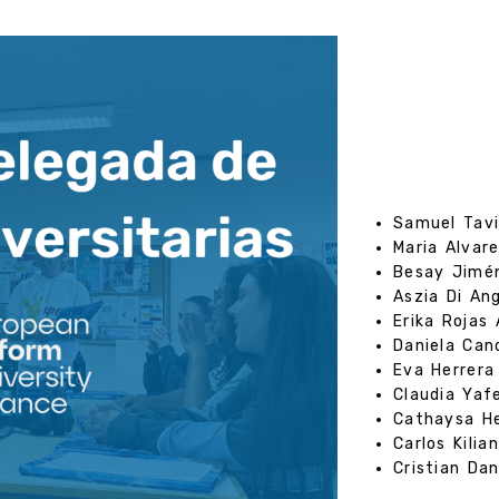
Samuel Tavi
Maria Alvar
Besay Jimé
Aszia Di An
Erika Rojas
Daniela Can
Eva Herrera
Claudia Yaf
Cathaysa H
Carlos Kilia
Cristian Da